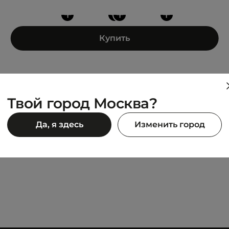
+
+
+
+
Купить
Твой город Москва?
PUMA
Да, я здесь
Изменить город
AILMAKER 2 LEA
Injector Clean
5 495 ₽
9 990 ₽