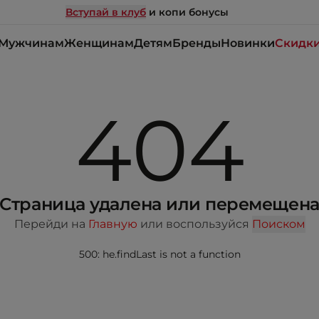
Вступай в клуб
и копи бонусы
Мужчинам
Женщинам
Детям
Бренды
Новинки
Скидк
404
Страница удалена или перемещен
Перейди на
Главную
или воспользуйся
Поиском
500: he.findLast is not a function