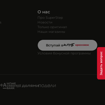
О нас
Про SuperStep
s
Новости
Только оригинал
Наши магазины
Вступай в
Условия бонусной программы