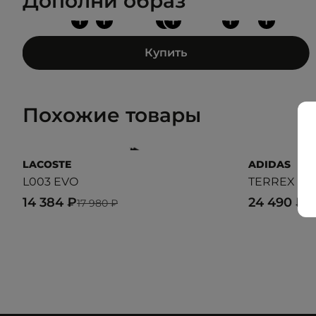
Дополни образ
+
+
+
+
+
+
Купить
Похожие товары
LACOSTE
ADIDAS
L003 EVO
TERREX TR
14 384 ₽
24 490 ₽
17 980 ₽