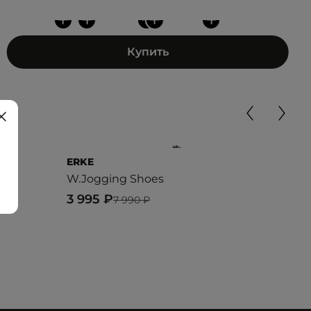
+
+
+
+
+
Купить
ERKE
PU
W.Jogging Shoes
Ext
3 995 ₽
8 4
7 990 ₽