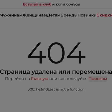
Вступай в клуб
и копи бонусы
Мужчинам
Женщинам
Детям
Бренды
Новинки
Скидк
404
Страница удалена или перемещен
Перейди на
Главную
или воспользуйся
Поиском
500: he.findLast is not a function