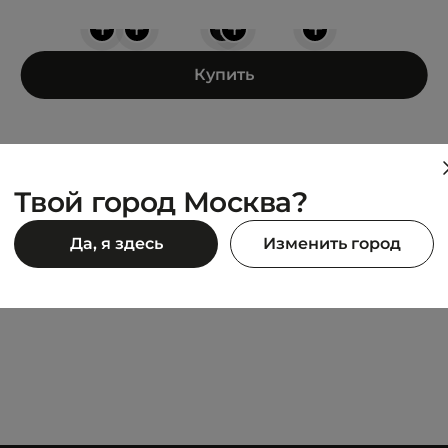
+
+
+
+
+
Купить
Твой город Москва?
DIADORA
Да, я здесь
Изменить город
D MAN WINTERIZED
N902 MAN WINTERIZED
3 495 ₽
90 ₽
6 990 ₽