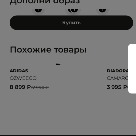
Дополни образ
+
+
+
+
Купить
Похожие товары
ADIDAS
DIADORA
OZWEEGO
CAMARO MI
8 899 ₽
3 995 ₽
17 990 ₽
7 9