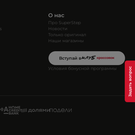
О нас
Про SuperStep
s
Новости
Только оригинал
Наши магазины
Вступай в
Условия бонусной программы