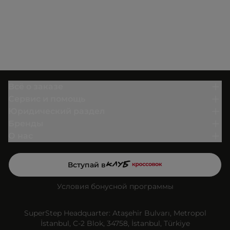
Всё о заказе
Сервис и помощь
Юридический раздел
Бренды
О нас
Вступай в
Условия бонусной программы
SuperStep Headquarter: Ataşehir Bulvarı, Metropol
İstanbul, C-2 Blok, 34758, İstanbul, Türkiye