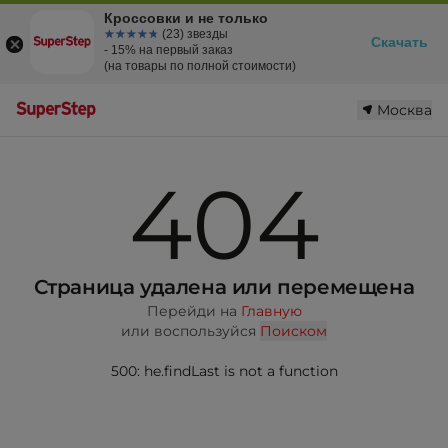
Кроссовки и не только
☆☆☆☆☆
★★★★★
(23) звезды
Скачать
- 15% на первый заказ
(на товары по полной стоимости)
Москва
404
Страница удалена или перемещена
Перейди на
Главную
или воспользуйся
Поиском
500: he.findLast is not a function