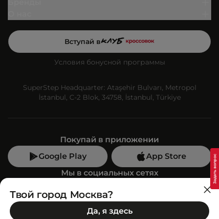
Бренды
О нас
Вступай в
Условия бонусной программы
SuperStep Headquarter: Ataşehir Bulvarı, Metropol
İstanbul, C-2 Blok, 34758, İstanbul, Türkiye
Покупай в приложении
Google Play
App Store
Мы в социальных сетях
Твой город Москва?
Позвони нам
Да, я здесь
+7 (499) 350-55-33