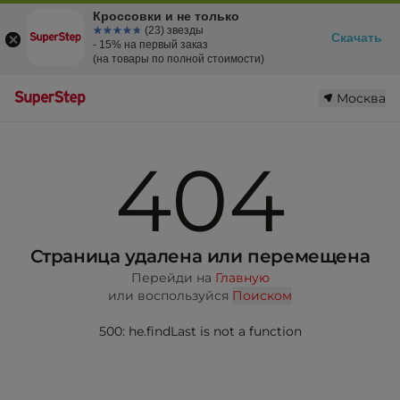
Кроссовки и не только
☆☆☆☆☆
★★★★★
(23) звезды
Скачать
- 15% на первый заказ
(на товары по полной стоимости)
Москва
404
Страница удалена или перемещена
Перейди на
Главную
или воспользуйся
Поиском
500: he.findLast is not a function