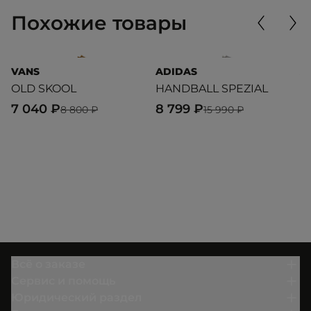
Похожие товары
VANS
ADIDAS
A
OLD SKOOL
HANDBALL SPEZIAL
C
7 040 ₽
8 799 ₽
1
8 800 ₽
15 990 ₽
Всё о заказе
Сервис и помощь
Юридический раздел