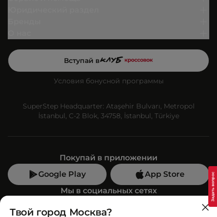
Юридический раздел
Бренды
О нас
Вступай в
Условия бонусной программы
SuperStep Headquarter: Ataşehir Bulvarı, Metropol
İstanbul, C-2 Blok, 34758, İstanbul, Türkiye
Покупай в приложении
Google Play
App Store
Мы в социальных сетях
Твой город Москва?