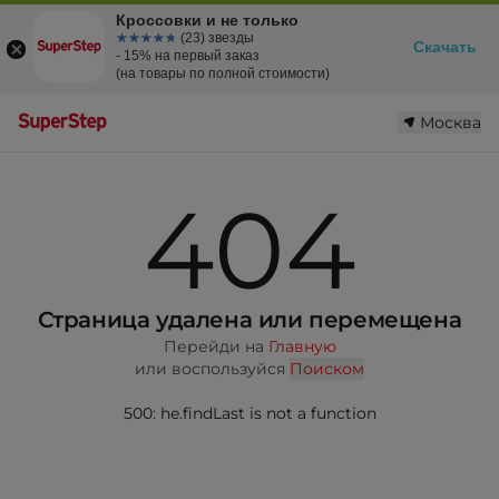
Кроссовки и не только
☆☆☆☆☆
★★★★★
(23) звезды
Скачать
- 15% на первый заказ
(на товары по полной стоимости)
Москва
404
Страница удалена или перемещена
Перейди на
Главную
или воспользуйся
Поиском
500: he.findLast is not a function