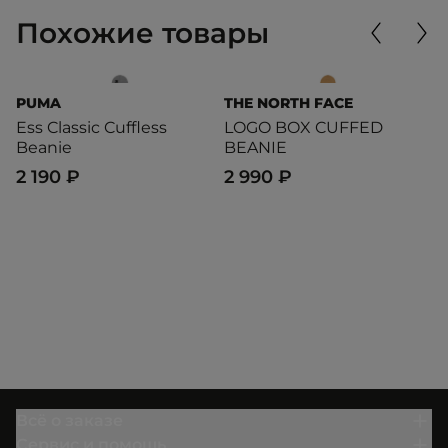
Похожие товары
PUMA
THE NORTH FACE
T
Ess Classic Cuffless
LOGO BOX CUFFED
U
Beanie
BEANIE
B
2 190 ₽
2 990 ₽
4
Всё о заказе
Сервис и помощь