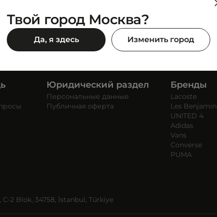
Твой город Москва?
Да, я здесь
Изменить город
щь
Юридический раздел
Бренды
Персональные данные
Lacoste
опросы
Публичная оферта
Les Benjamin
UNITED 4
Adidas
Vans
Converse
PUMA
C-2 Blok, 34758, İstanbul, Türkiye