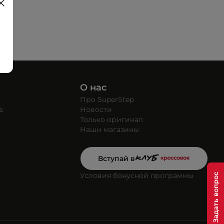
О нас
Про SuperStep
s
Новости
Только оригинал
Наши магазины
Вступай в
Условия бонусной программы