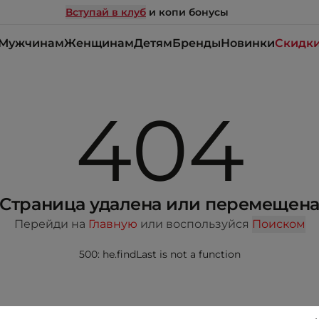
Вступай в клуб
и копи бонусы
Мужчинам
Женщинам
Детям
Бренды
Новинки
Скидк
404
Страница удалена или перемещен
Перейди на
Главную
или воспользуйся
Поиском
500: he.findLast is not a function