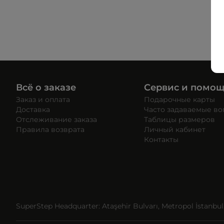
Всё о заказе
Сервис и помо
Заказ и оплата
Подарочные карты
Доставка
Часто задаваемые в
Отслеживание заказа
Таблицы размеров
Правила возврата
Личный кабинет
Контакты
SuperStep Headquarter: Ataşehir Bulvarı, Metropol İstanbul, 