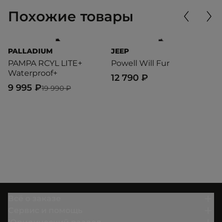
Похожие товары
PALLADIUM
JEEP
P
PAMPA RCYL LITE+
Powell Will Fur
P
Waterproof+
12 790 ₽
6
9 995 ₽
19 990 ₽
Всё о заказе
Сервис и помощь