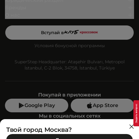
Юридический раздел
Бренды
О нас
Вступай в
Условия бонусной программы
SuperStep Headquarter: Ataşehir Bulvarı, Metropol
İstanbul, C-2 Blok, 34758, İstanbul, Türkiye
Покупай в приложении
Google Play
App Store
Мы в социальных сетях
Твой город Москва?
Позвони нам