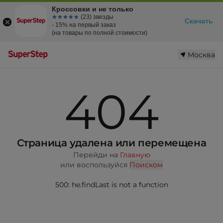
Кроссовки и не только
☆☆☆☆☆
★★★★★
(23) звезды
Скачать
- 15% на первый заказ
(на товары по полной стоимости)
Москва
404
Страница удалена или перемещена
Перейди на
Главную
или воспользуйся
Поиском
500: he.findLast is not a function