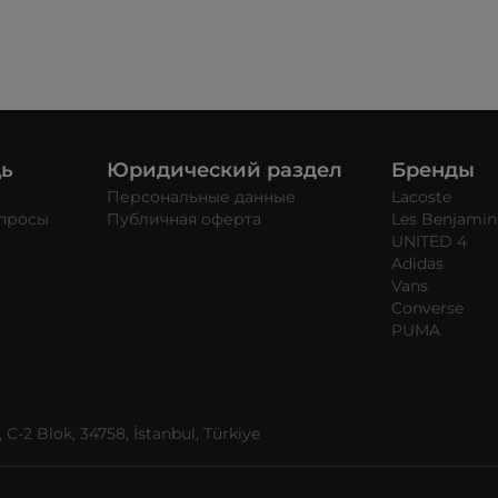
щь
Юридический раздел
Бренды
Персональные данные
Lacoste
опросы
Публичная оферта
Les Benjamin
UNITED 4
Adidas
Vans
Converse
PUMA
C-2 Blok, 34758, İstanbul, Türkiye