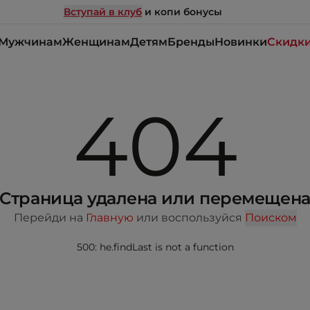
Вступай в клуб
и копи бонусы
Мужчинам
Женщинам
Детям
Бренды
Новинки
Скидк
404
Страница удалена или перемещен
Перейди на
Главную
или воспользуйся
Поиском
500: he.findLast is not a function