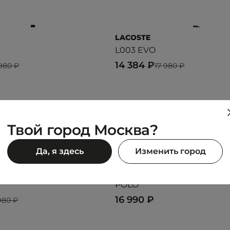
LACOSTE
L003 EVO
14 384 ₽
 980 ₽
17 980 ₽
Предыдущий образ
Следующий образ
Твой город Москва?
Да, я здесь
Изменить город
LACOSTE
POLO
16 990 ₽
980 ₽