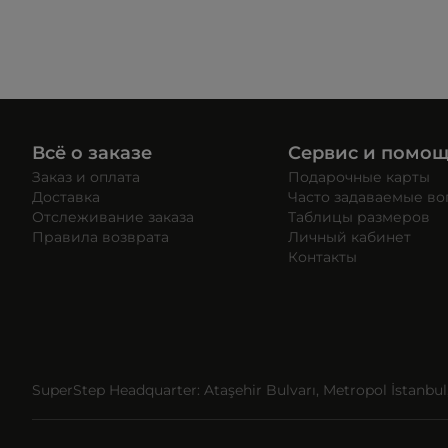
Всё о заказе
Сервис и помо
Заказ и оплата
Подарочные карты
Доставка
Часто задаваемые в
Отслеживание заказа
Таблицы размеров
Правила возврата
Личный кабинет
Контакты
SuperStep Headquarter: Ataşehir Bulvarı, Metropol İstanbul, 