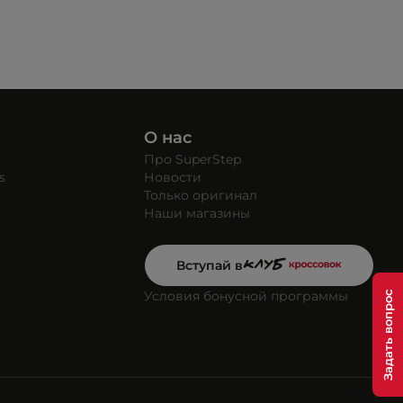
О нас
Про SuperStep
s
Новости
Только оригинал
Наши магазины
Вступай в
Условия бонусной программы