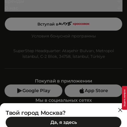
Бренды
О нас
Вступай в
Условия бонусной программы
SuperStep Headquarter: Ataşehir Bulvarı, Metropol
İstanbul, C-2 Blok, 34758, İstanbul, Türkiye
Покупай в приложении
Google Play
App Store
Мы в социальных сетях
Твой город Москва?
Позвони нам
Да, я здесь
+7 (499) 350-55-33