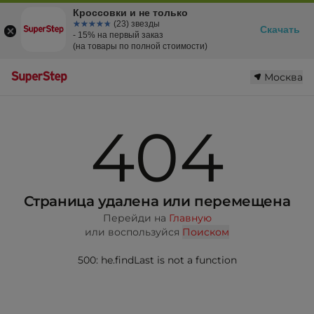
Кроссовки и не только
☆☆☆☆☆
★★★★★
(23) звезды
Скачать
- 15% на первый заказ
(на товары по полной стоимости)
Москва
404
Страница удалена или перемещена
Перейди на
Главную
или воспользуйся
Поиском
500: he.findLast is not a function