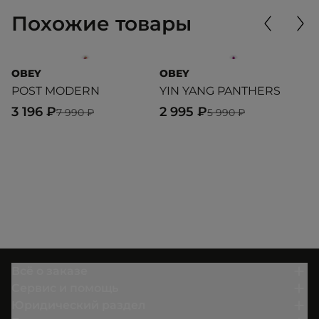
Похожие товары
OBEY
OBEY
M
POST MODERN
YIN YANG PANTHERS
S
3 196 ₽
2 995 ₽
4
7 990 ₽
5 990 ₽
Всё о заказе
Сервис и помощь
Юридический раздел