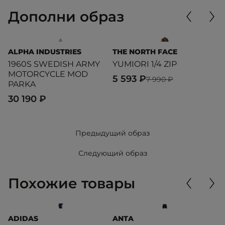
Дополни образ
ALPHA INDUSTRIES
THE NORTH FACE
O
1960S SWEDISH ARMY
YUMIORI 1/4 ZIP
B
MOTORCYCLE MOD
C
5 593 ₽
7 990 ₽
PARKA
8
30 190 ₽
Предыдущий образ
Следующий образ
Похожие товары
ADIDAS
ANTA
O