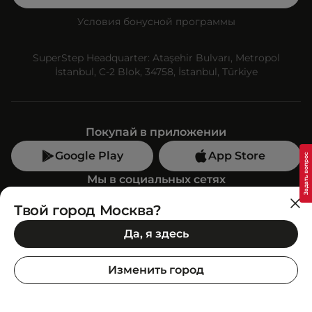
Условия бонусной программы
SuperStep Headquarter: Ataşehir Bulvarı, Metropol
İstanbul, C-2 Blok, 34758, İstanbul, Türkiye
Покупай в приложении
Google Play
App Store
Мы в социальных сетях
Твой город Москва?
Позвони нам
Да, я здесь
+7 (499) 350-55-33
C 10:00 до 19:00
Изменить город
SuperStep-бот