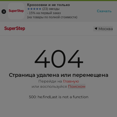
Кроссовки и не только
☆☆☆☆☆
★★★★★
(23) звезды
Скачать
- 15% на первый заказ
(на товары по полной стоимости)
Москва
404
Страница удалена или перемещена
Перейди на
Главную
или воспользуйся
Поиском
500: he.findLast is not a function