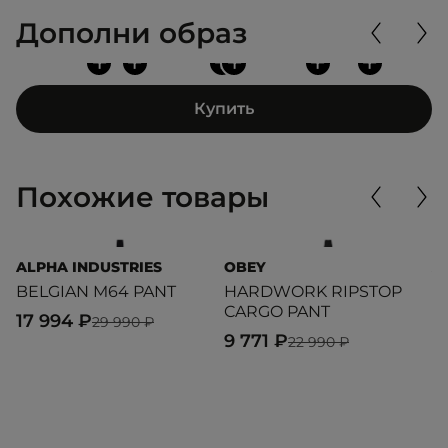
Дополни образ
+
+
+
+
+
+
Купить
Похожие товары
ALPHA INDUSTRIES
OBEY
A
BELGIAN M64 PANT
HARDWORK RIPSTOP
C
CARGO PANT
17 994 ₽
4
29 990 ₽
9 771 ₽
22 990 ₽