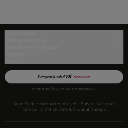
Всё о заказе
Сервис и помощь
Юридический раздел
Бренды
О нас
Вступай в
Условия бонусной программы
SuperStep Headquarter: Ataşehir Bulvarı, Metropol
İstanbul, C-2 Blok, 34758, İstanbul, Türkiye