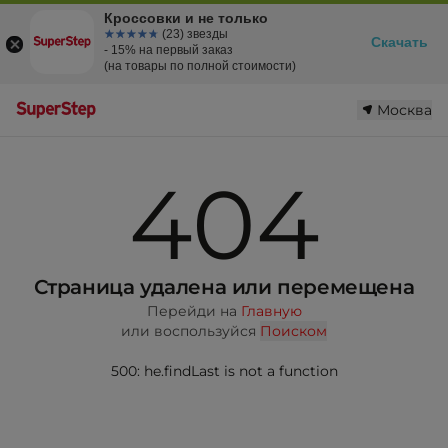
Кроссовки и не только
☆☆☆☆☆
★★★★★
(23) звезды
Скачать
- 15% на первый заказ
(на товары по полной стоимости)
Москва
404
Страница удалена или перемещена
Перейди на
Главную
или воспользуйся
Поиском
500: he.findLast is not a function