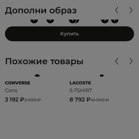
Дополни образ
+
+
+
+
+
+
Купить
Похожие товары
CONVERSE
LACOSTE
L
Cons
S-TSHIRT
T
3 192 ₽
8 792 ₽
6
3 990 ₽
10 990 ₽