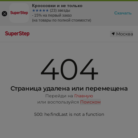
Кроссовки и не только
☆☆☆☆☆
★★★★★
(23) звезды
Скачать
- 15% на первый заказ
(на товары по полной стоимости)
Москва
404
Страница удалена или перемещена
Перейди на
Главную
или воспользуйся
Поиском
500: he.findLast is not a function