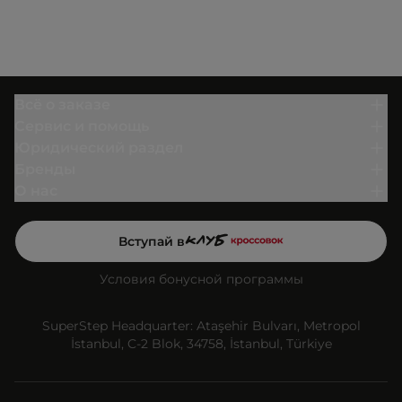
Всё о заказе
Сервис и помощь
Юридический раздел
Бренды
О нас
Вступай в
Условия бонусной программы
SuperStep Headquarter: Ataşehir Bulvarı, Metropol
İstanbul, C-2 Blok, 34758, İstanbul, Türkiye