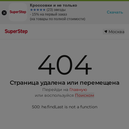
Кроссовки и не только
☆☆☆☆☆
★★★★★
(23) звезды
Скачать
- 15% на первый заказ
(на товары по полной стоимости)
Москва
404
Страница удалена или перемещена
Перейди на
Главную
или воспользуйся
Поиском
500: he.findLast is not a function