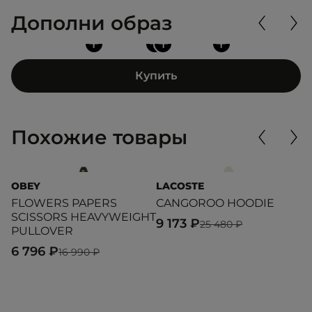
Дополни образ
+
+
+
+
Купить
Похожие товары
OBEY
LACOSTE
T
FLOWERS PAPERS
CANGOROO HOODIE
M
SCISSORS HEAVYWEIGHT
9 173 ₽
8
25 480 ₽
PULLOVER
6 796 ₽
16 990 ₽