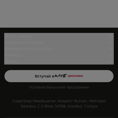
Всё о заказе
Сервис и помощь
Юридический раздел
Бренды
О нас
Вступай в
Условия бонусной программы
SuperStep Headquarter: Ataşehir Bulvarı, Metropol
İstanbul, C-2 Blok, 34758, İstanbul, Türkiye