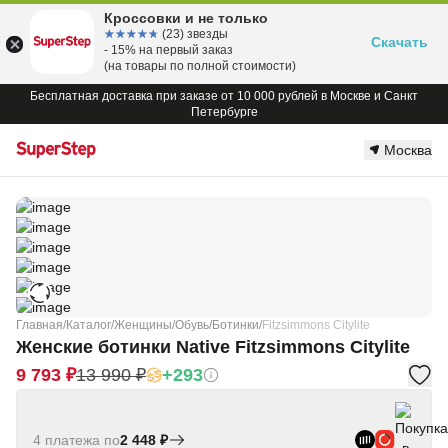
Кроссовки и не только
☆☆☆☆☆
★★★★★
(23) звезды
Скачать
- 15% на первый заказ
(на товары по полной стоимости)
Бесплатная доставка при заказе от 10 000 рублей в Москве и Санкт
Петербурге
Москва
Главная
/
Каталог
/
Женщины
/
Обувь
/
Ботинки
/
Fitzsimmons Citylite
Женские ботинки Native Fitzsimmons Citylite
9 793 ₽
13 990 ₽
+293
4 платежа по
2 448 ₽