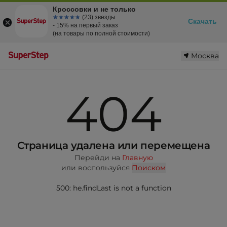
Кроссовки и не только
☆☆☆☆☆
★★★★★
(23) звезды
Скачать
- 15% на первый заказ
(на товары по полной стоимости)
Москва
404
Страница удалена или перемещена
Перейди на
Главную
или воспользуйся
Поиском
500: he.findLast is not a function