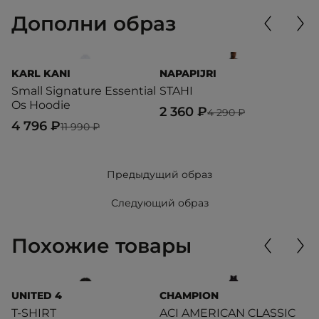
Дополни образ
KARL KANI
NAPAPIJRI
C
Small Signature Essential
STAHI
A
Os Hoodie
2 360 ₽
2
4 290 ₽
4 796 ₽
11 990 ₽
Предыдущий образ
Следующий образ
Похожие товары
UNITED 4
CHAMPION
T
T-SHIRT
ACI AMERICAN CLASSIC
C