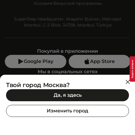
Условия бонусной программы
SuperStep Headquarter: Ataşehir Bulvarı, Metropol
İstanbul, C-2 Blok, 34758, İstanbul, Türkiye
Покупай в приложении
Google Play
App Store
Мы в социальных сетях
Твой город Москва?
Позвони нам
Да, я здесь
+7 (499) 350-55-33
C 10:00 до 19:00
Изменить город
SuperStep-бот