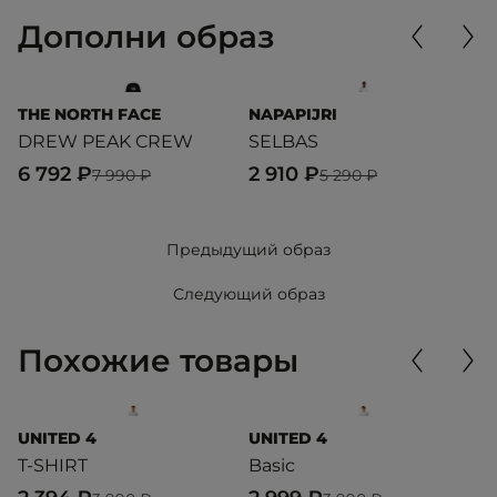
Дополни образ
THE NORTH FACE
NAPAPIJRI
A
DREW PEAK CREW
SELBAS
C
6 792 ₽
2 910 ₽
5
7 990 ₽
5 290 ₽
Предыдущий образ
Следующий образ
Похожие товары
UNITED 4
UNITED 4
A
T-SHIRT
Basic
T