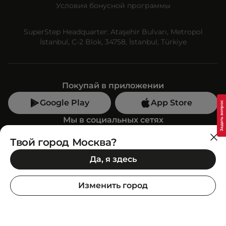
Условия бонусной программы
SuperStep Headquarter: Ataşehir Bulvarı, Metropol
İstanbul, C-2 Blok, 34758, İstanbul, Türkiye
Покупай в приложении
Google Play
App Store
Мы в социальных сетях
Твой город Москва?
Позвони нам
Да, я здесь
+7 (499) 350-55-33
C 10:00 до 19:00
Изменить город
SuperStep-бот