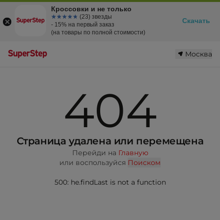
Кроссовки и не только
☆☆☆☆☆
★★★★★
(23) звезды
Скачать
- 15% на первый заказ
(на товары по полной стоимости)
Москва
404
Страница удалена или перемещена
Перейди на
Главную
или воспользуйся
Поиском
500: he.findLast is not a function