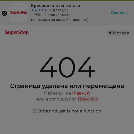
Кроссовки и не только
☆☆☆☆☆
★★★★★
(23) звезды
Скачать
- 15% на первый заказ
(на товары по полной стоимости)
Москва
404
Страница удалена или перемещена
Перейди на
Главную
или воспользуйся
Поиском
500: he.findLast is not a function