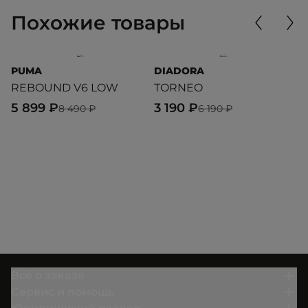
Похожие товары
PUMA
DIADORA
D
REBOUND V6 LOW
TORNEO
T
5 899 ₽
3 190 ₽
2
8 490 ₽
6 190 ₽
Всё о заказе
Сервис и помощь