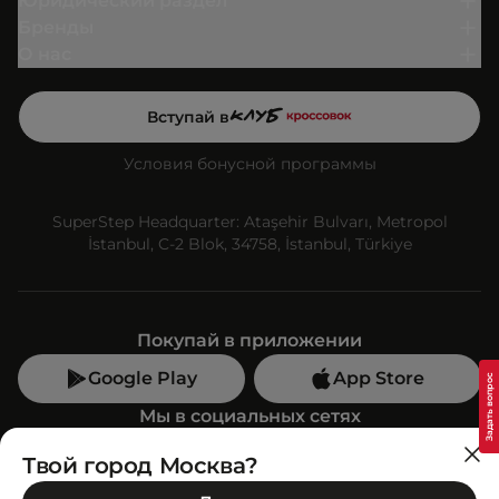
Юридический раздел
Бренды
О нас
Вступай в
Условия бонусной программы
SuperStep Headquarter: Ataşehir Bulvarı, Metropol
İstanbul, C-2 Blok, 34758, İstanbul, Türkiye
Покупай в приложении
Google Play
App Store
Мы в социальных сетях
Твой город Москва?
Позвони нам