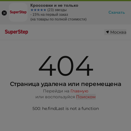
Кроссовки и не только
☆☆☆☆☆
★★★★★
(23) звезды
Скачать
- 15% на первый заказ
(на товары по полной стоимости)
Москва
404
Страница удалена или перемещена
Перейди на
Главную
или воспользуйся
Поиском
500: he.findLast is not a function