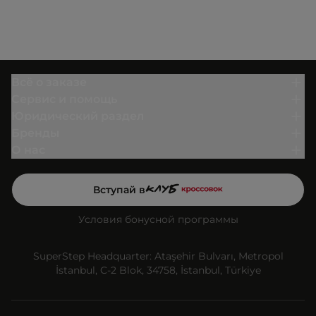
Всё о заказе
Сервис и помощь
Юридический раздел
Бренды
О нас
Вступай в
Условия бонусной программы
SuperStep Headquarter: Ataşehir Bulvarı, Metropol
İstanbul, C-2 Blok, 34758, İstanbul, Türkiye