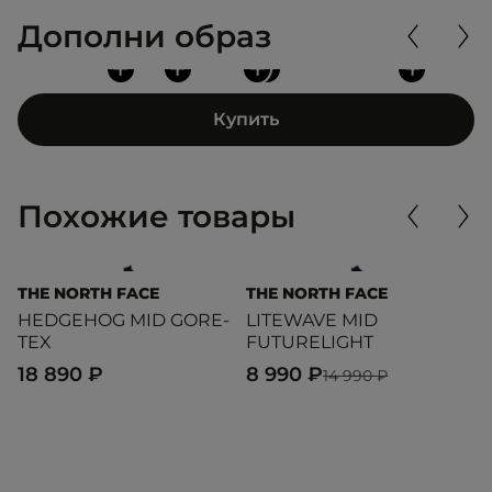
Дополни образ
+
+
+
+
+
Купить
Похожие товары
THE NORTH FACE
THE NORTH FACE
J
HEDGEHOG MID GORE-
LITEWAVE MID
C
TEX
FUTURELIGHT
5
18 890 ₽
8 990 ₽
14 990 ₽