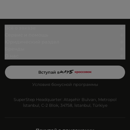
Всё о заказе
Сервис и помощь
Юридический раздел
Бренды
О нас
Вступай в
Условия бонусной программы
SuperStep Headquarter: Ataşehir Bulvarı, Metropol
İstanbul, C-2 Blok, 34758, İstanbul, Türkiye