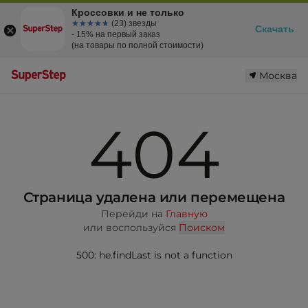
Кроссовки и не только
☆☆☆☆☆
★★★★★
(23) звезды
Скачать
- 15% на первый заказ
(на товары по полной стоимости)
Москва
404
Страница удалена или перемещена
Перейди на
Главную
или воспользуйся
Поиском
500: he.findLast is not a function