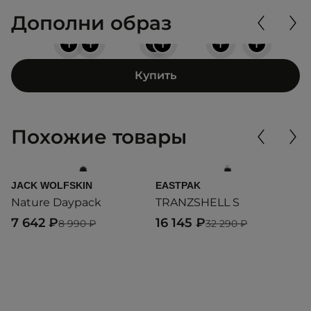
Дополни образ
+
+
+
+
+
+
Купить
Похожие товары
JACK WOLFSKIN
EASTPAK
E
Nature Daypack
TRANZSHELL S
P
7 642 ₽
16 145 ₽
3
8 990 ₽
32 290 ₽