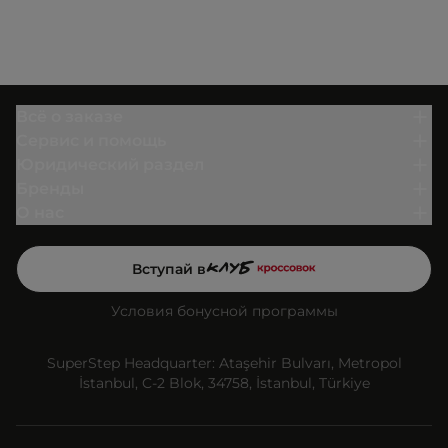
Всё о заказе
Сервис и помощь
Юридический раздел
Бренды
О нас
Вступай в
Условия бонусной программы
SuperStep Headquarter: Ataşehir Bulvarı, Metropol
İstanbul, C-2 Blok, 34758, İstanbul, Türkiye