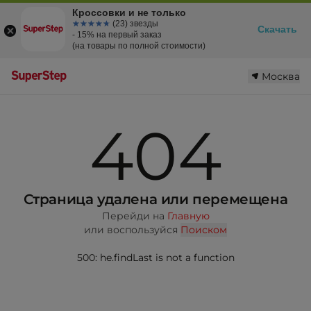
Кроссовки и не только
☆☆☆☆☆
★★★★★
(23) звезды
Скачать
- 15% на первый заказ
(на товары по полной стоимости)
Москва
404
Страница удалена или перемещена
Перейди на
Главную
или воспользуйся
Поиском
500: he.findLast is not a function