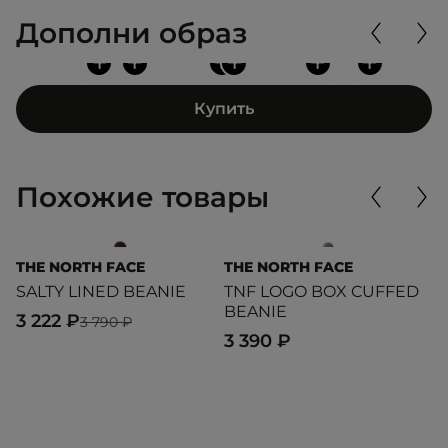
Дополни образ
+
+
+
+
+
+
Купить
Похожие товары
THE NORTH FACE
THE NORTH FACE
T
SALTY LINED BEANIE
TNF LOGO BOX CUFFED
T
BEANIE
B
3 222 ₽
3 790 ₽
3 390 ₽
3