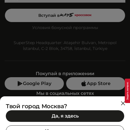
Вступай в
Условия бонусной программы
SuperStep Headquarter: Ataşehir Bulvarı, Metropol
İstanbul, C-2 Blok, 34758, İstanbul, Türkiye
Покупай в приложении
Google Play
App Store
Мы в социальных сетях
Твой город Москва?
Позвони нам
Да, я здесь
+7 (499) 350-55-33
C 10:00 до 19:00