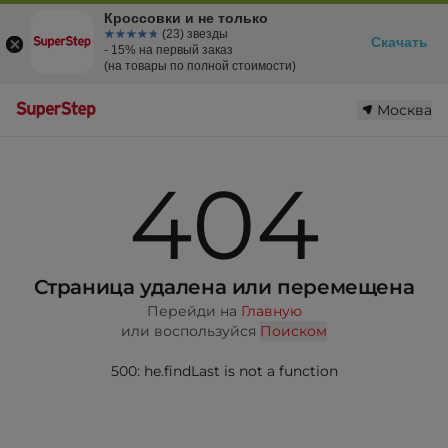
Кроссовки и не только
☆☆☆☆☆
★★★★★
(23) звезды
Скачать
- 15% на первый заказ
(на товары по полной стоимости)
Москва
404
Страница удалена или перемещена
Перейди на
Главную
или воспользуйся
Поиском
500: he.findLast is not a function