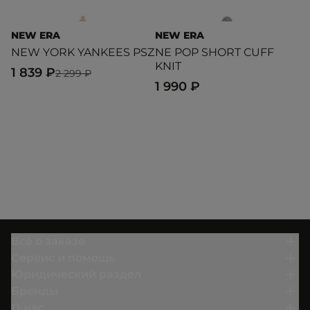
NEW ERA
NEW ERA
R
NEW YORK YANKEES PSZ
NE POP SHORT CUFF
K
KNIT
1 839 ₽
2
2 299 ₽
1 990 ₽
Всё о заказе
Сервис и помощь
Юридический раздел
Бренды
О нас