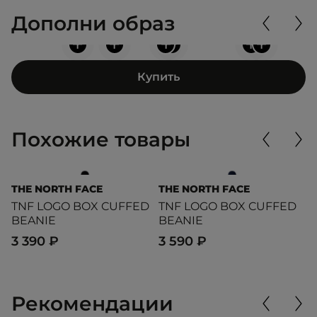
Дополни образ
+
+
+
+
+
+
Купить
Похожие товары
THE NORTH FACE
THE NORTH FACE
T
TNF LOGO BOX CUFFED
TNF LOGO BOX CUFFED
S
BEANIE
BEANIE
3
3 390 ₽
3 590 ₽
Рекомендации