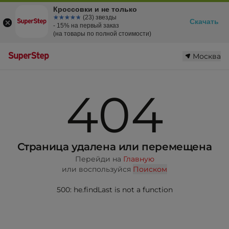
Кроссовки и не только
☆☆☆☆☆
★★★★★
(23) звезды
Скачать
- 15% на первый заказ
(на товары по полной стоимости)
Москва
404
Страница удалена или перемещена
Перейди на
Главную
или воспользуйся
Поиском
500: he.findLast is not a function