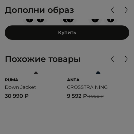
Дополни образ
+
+
+
+
+
+
Купить
Похожие товары
PUMA
ANTA
U
Down Jacket
CROSSTRAINING
O
30 990 ₽
9 592 ₽
1
11 990 ₽