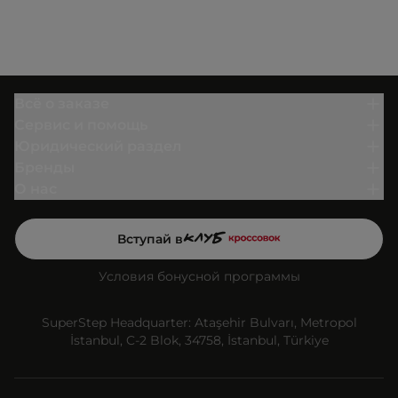
Всё о заказе
Сервис и помощь
Юридический раздел
Бренды
О нас
Вступай в
Условия бонусной программы
SuperStep Headquarter: Ataşehir Bulvarı, Metropol
İstanbul, C-2 Blok, 34758, İstanbul, Türkiye