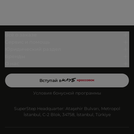
Всё о заказе
Сервис и помощь
Юридический раздел
Бренды
О нас
Вступай в
Условия бонусной программы
SuperStep Headquarter: Ataşehir Bulvarı, Metropol
İstanbul, C-2 Blok, 34758, İstanbul, Türkiye