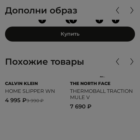
Дополни образ
+
+
+
+
+
Купить
Похожие товары
CALVIN KLEIN
THE NORTH FACE
T
HOME SLIPPER WN
THERMOBALL TRACTION
N
MULE V
4 995 ₽
8
9 990 ₽
7 690 ₽