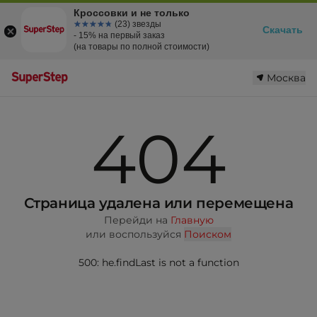
Кроссовки и не только
☆☆☆☆☆
★★★★★
(23) звезды
Скачать
- 15% на первый заказ
(на товары по полной стоимости)
Москва
404
Страница удалена или перемещена
Перейди на
Главную
или воспользуйся
Поиском
500: he.findLast is not a function