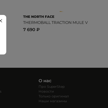
THE NORTH FACE
THERMOBALL TRACTION MULE V
7 690 ₽
О нас
Про SuperStep
s
Новости
Только оригинал
Наши магазины