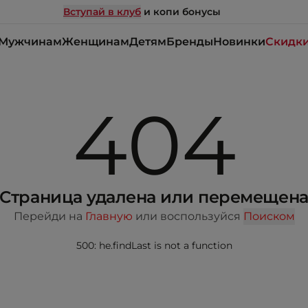
Вступай в клуб
и копи бонусы
Мужчинам
Женщинам
Детям
Бренды
Новинки
Скидк
404
Страница удалена или перемещен
Перейди на
Главную
или воспользуйся
Поиском
500: he.findLast is not a function