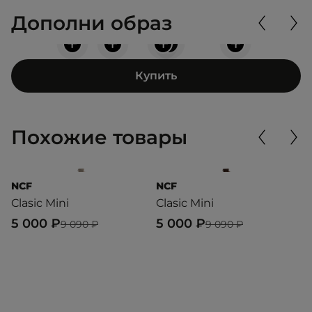
Дополни образ
+
+
+
+
+
Купить
Похожие товары
NCF
NCF
N
Clasic Mini
Clasic Mini
Cl
5 000 ₽
5 000 ₽
3
9 090 ₽
9 090 ₽