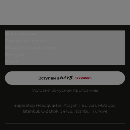
Всё о заказе
Сервис и помощь
Юридический раздел
Бренды
О нас
Вступай в
Условия бонусной программы
SuperStep Headquarter: Ataşehir Bulvarı, Metropol
İstanbul, C-2 Blok, 34758, İstanbul, Türkiye