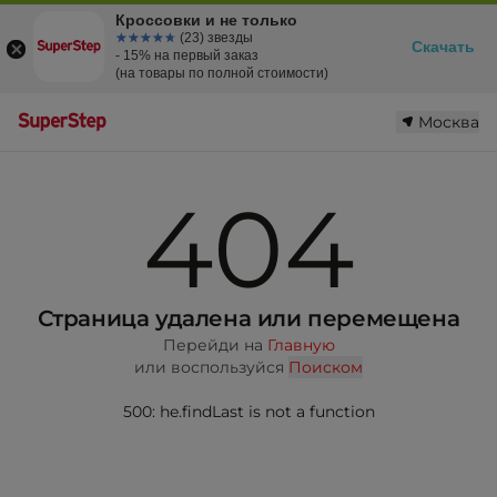
Кроссовки и не только
☆☆☆☆☆
★★★★★
(23) звезды
Скачать
- 15% на первый заказ
(на товары по полной стоимости)
Москва
404
Страница удалена или перемещена
Перейди на
Главную
или воспользуйся
Поиском
500: he.findLast is not a function