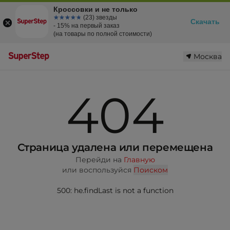
Кроссовки и не только
☆☆☆☆☆
★★★★★
(23) звезды
Скачать
- 15% на первый заказ
(на товары по полной стоимости)
Москва
404
Страница удалена или перемещена
Перейди на
Главную
или воспользуйся
Поиском
500: he.findLast is not a function