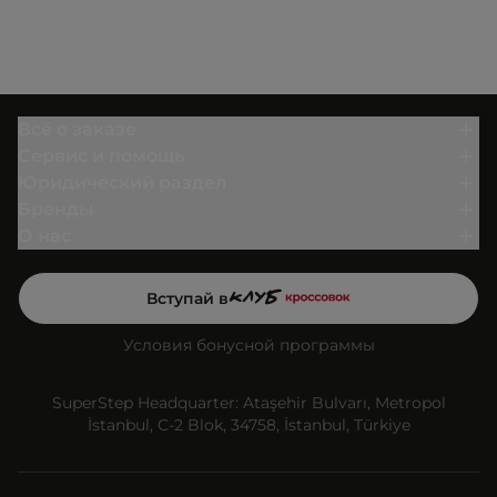
Всё о заказе
Сервис и помощь
Юридический раздел
Бренды
О нас
Вступай в
Условия бонусной программы
SuperStep Headquarter: Ataşehir Bulvarı, Metropol
İstanbul, C-2 Blok, 34758, İstanbul, Türkiye