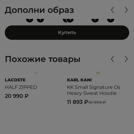
Дополни образ
+
+
+
+
+
+
Купить
Похожие товары
LACOSTE
KARL KANI
A
HALF ZIPPED
KK Small Signature Os
C
Heavy Sweat Hoodie
20 990 ₽
4
11 893 ₽
16 990 ₽