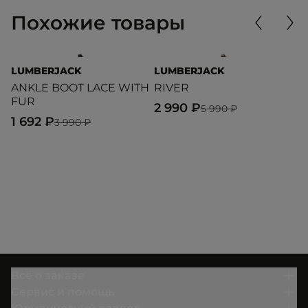
Похожие товары
LUMBERJACK
LUMBERJACK
G
ANKLE BOOT LACE WITH
RIVER
N
FUR
2 990 ₽
4
5 990 ₽
1 692 ₽
3 990 ₽
Всё о заказе
Сервис и помощь