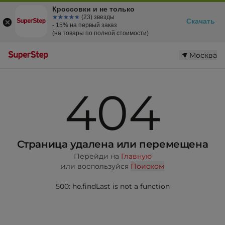
Кроссовки и не только
☆☆☆☆☆
★★★★★
(23) звезды
Скачать
- 15% на первый заказ
(на товары по полной стоимости)
Москва
404
Страница удалена или перемещена
Перейди на
Главную
или воспользуйся
Поиском
500: he.findLast is not a function