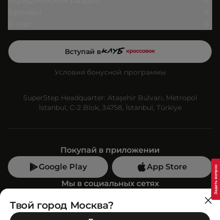
Юридический раздел
Бренды
О нас
Вступай в
Условия бонусной программы
SuperStep Headquarter: Ataşehir Bulvarı, Metropol
İstanbul, C-2 Blok, 34758, İstanbul, Türkiye
Покупай в приложении
Google Play
App Store
Мы в социальных сетях
Твой город Москва?
Позвони нам