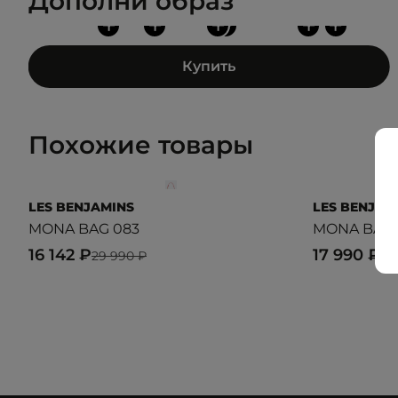
Дополни образ
+
+
+
+
+
+
Купить
Похожие товары
LES BENJAMINS
LES BENJAM
MONA BAG 083
MONA BAG 
16 142 ₽
17 990 ₽
29 990 ₽
23