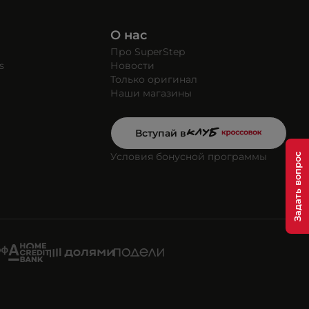
О нас
Про SuperStep
s
Новости
Только оригинал
Наши магазины
Вступай в
Условия бонусной программы