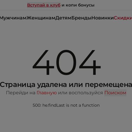
Вступай в клуб
и копи бонусы
Мужчинам
Женщинам
Детям
Бренды
Новинки
Скидк
404
Страница удалена или перемещен
Перейди на
Главную
или воспользуйся
Поиском
500: he.findLast is not a function