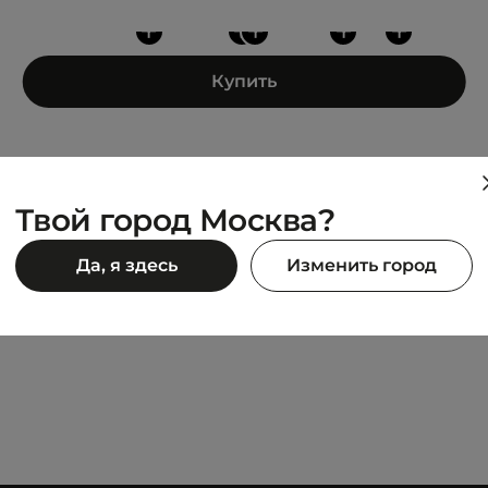
+
+
+
+
+
Купить
Твой город Москва?
INS
LES BENJAMINS
Да, я здесь
Изменить город
083
MONA BAG 083
15 292 ₽
 990 ₽
23 990 ₽