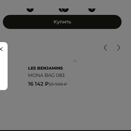
+
+
+
+
Купить
LES BENJAMINS
LES
MONA BAG 083
MON
16 142 ₽
16 
29 990 ₽