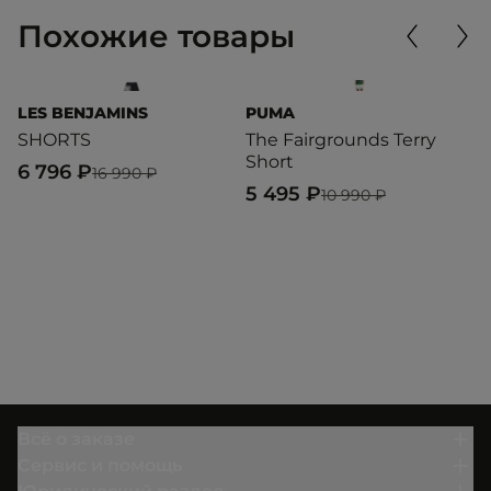
Похожие товары
LES BENJAMINS
PUMA
U
SHORTS
The Fairgrounds Terry
S
Short
6 796 ₽
4
16 990 ₽
5 495 ₽
10 990 ₽
Всё о заказе
Сервис и помощь