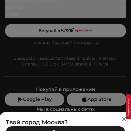
Юридический раздел
Бренды
О нас
Вступай в
Условия бонусной программы
SuperStep Headquarter: Ataşehir Bulvarı, Metropol
İstanbul, C-2 Blok, 34758, İstanbul, Türkiye
Покупай в приложении
Google Play
App Store
Мы в социальных сетях
Твой город Москва?
Позвони нам