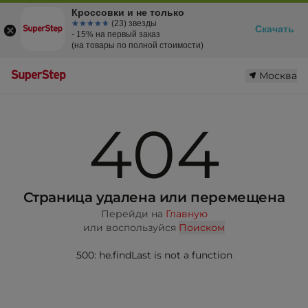
Кроссовки и не только
☆☆☆☆☆
★★★★★
(23) звезды
Скачать
- 15% на первый заказ
(на товары по полной стоимости)
Москва
404
Страница удалена или перемещена
Перейди на
Главную
или воспользуйся
Поиском
500: he.findLast is not a function