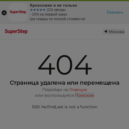
Кроссовки и не только
☆☆☆☆☆
★★★★★
(23) звезды
Скачать
- 15% на первый заказ
(на товары по полной стоимости)
Москва
404
Страница удалена или перемещена
Перейди на
Главную
или воспользуйся
Поиском
500: he.findLast is not a function