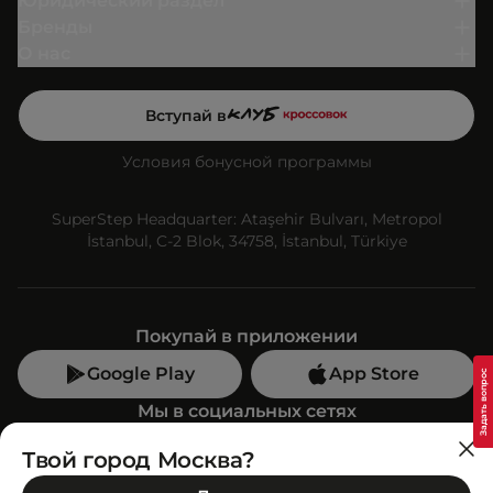
Юридический раздел
Бренды
О нас
Вступай в
Условия бонусной программы
SuperStep Headquarter: Ataşehir Bulvarı, Metropol
İstanbul, C-2 Blok, 34758, İstanbul, Türkiye
Покупай в приложении
Google Play
App Store
Мы в социальных сетях
Твой город Москва?
Позвони нам