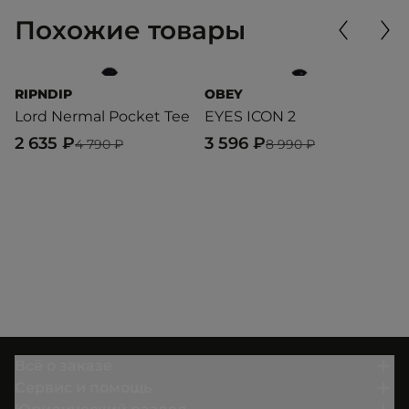
Похожие товары
RIPNDIP
OBEY
O
Lord Nermal Pocket Tee
EYES ICON 2
E
2 635 ₽
3 596 ₽
3
4 790 ₽
8 990 ₽
Всё о заказе
Сервис и помощь