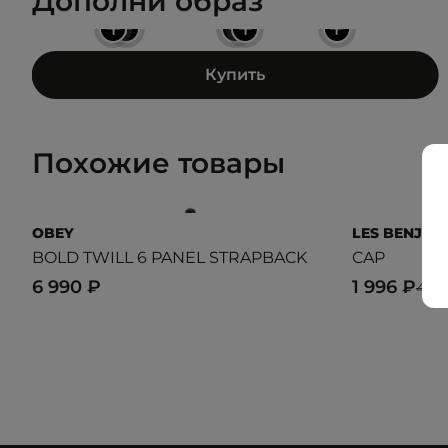
Дополни образ
+
+
+
+
+
Купить
Похожие товары
OBEY
LES BENJAM
BOLD TWILL 6 PANEL STRAPBACK
CAP
6 990 ₽
1 996 ₽
4 99