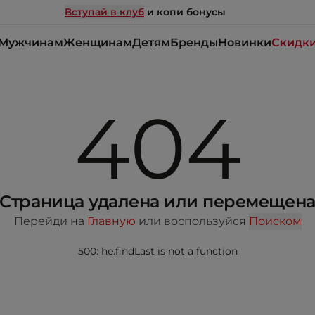
Вступай в клуб
и копи бонусы
Мужчинам
Женщинам
Детям
Бренды
Новинки
Скидк
404
Страница удалена или перемещен
Перейди на
Главную
или воспользуйся
Поиском
500: he.findLast is not a function