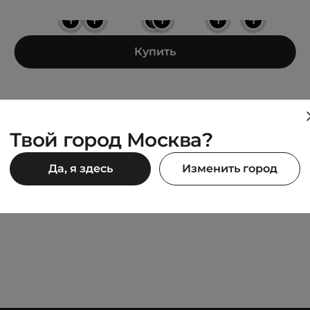
+
+
+
+
+
+
Купить
Твой город Москва?
INS
DICKIES
Да, я здесь
Изменить город
MIDDLEFIELD WASH DAD 
2 999 ₽
0 ₽
3 990 ₽