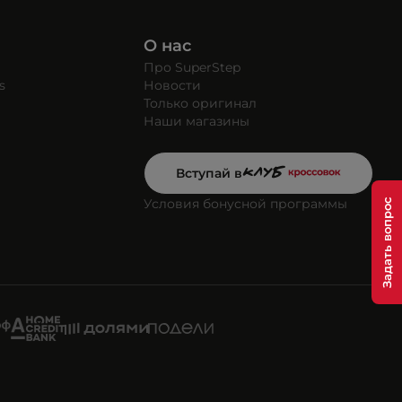
О нас
Про SuperStep
s
Новости
Только оригинал
Наши магазины
Вступай в
Условия бонусной программы