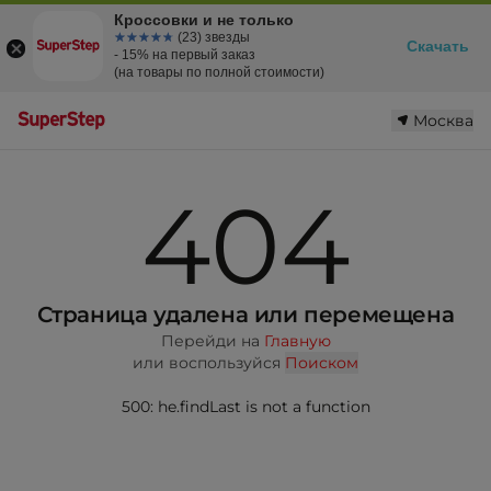
Кроссовки и не только
☆☆☆☆☆
★★★★★
(23) звезды
Скачать
- 15% на первый заказ
(на товары по полной стоимости)
Москва
404
Страница удалена или перемещена
Перейди на
Главную
или воспользуйся
Поиском
500: he.findLast is not a function