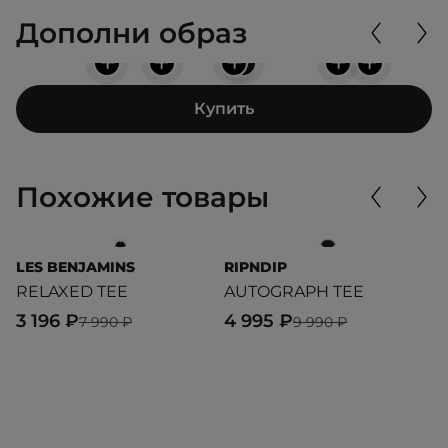
Дополни образ
+
+
+
+
+
+
Купить
Похожие товары
LES BENJAMINS
RIPNDIP
L
RELAXED TEE
AUTOGRAPH TEE
T
3 196 ₽
4 995 ₽
7
7 990 ₽
9 990 ₽