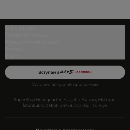
Всё о заказе
Сервис и помощь
Юридический раздел
Бренды
О нас
Вступай в
Условия бонусной программы
SuperStep Headquarter: Ataşehir Bulvarı, Metropol
İstanbul, C-2 Blok, 34758, İstanbul, Türkiye