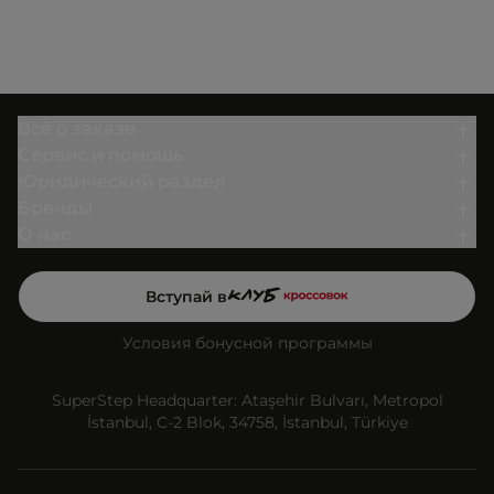
Всё о заказе
Сервис и помощь
Юридический раздел
Бренды
О нас
Вступай в
Условия бонусной программы
SuperStep Headquarter: Ataşehir Bulvarı, Metropol
İstanbul, C-2 Blok, 34758, İstanbul, Türkiye