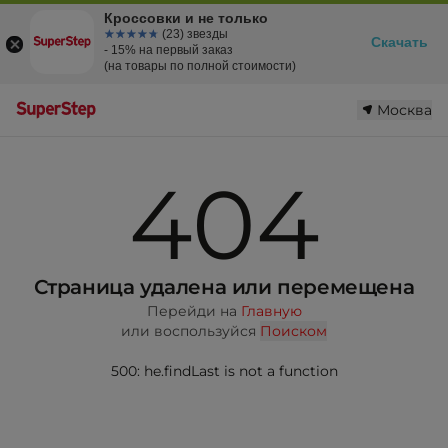
Кроссовки и не только
☆☆☆☆☆
★★★★★
(23) звезды
Скачать
- 15% на первый заказ
(на товары по полной стоимости)
Москва
404
Страница удалена или перемещена
Перейди на
Главную
или воспользуйся
Поиском
500: he.findLast is not a function