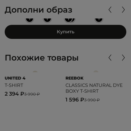
Дополни образ
+
+
+
+
+
Купить
Похожие товары
UNITED 4
REEBOK
L
T-SHIRT
CLASSICS NATURAL DYE
T
BOXY T-SHIRT
2 394 ₽
9
3 990 ₽
1 596 ₽
3 990 ₽