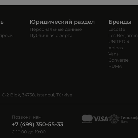
щь
Юридический раздел
Бренды
Персональные данные
Lacoste
опросы
Публичная оферта
Les Benjamin
UNITED 4
Adidas
Vans
Converse
PUMA
C-2 Blok, 34758, İstanbul, Türkiye
Позвони нам
+7 (499) 350-55-33
C 10:00 до 19:00