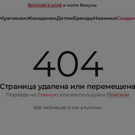
Вступай в клуб
и копи бонусы
Мужчинам
Женщинам
Детям
Бренды
Новинки
Скидк
404
Страница удалена или перемещен
Перейди на
Главную
или воспользуйся
Поиском
500: he.findLast is not a function