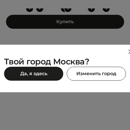
+
+
+
+
+
+
Купить
Твой город Москва?
TOMMY JEANS
Да, я здесь
Изменить город
 TROUSERS
RELAXED HRS BADGE SWE
7 690 ₽
 980 ₽
10 990 ₽