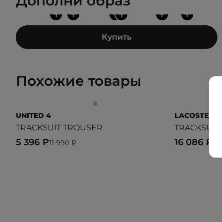
Дополни образ
+
+
+
+
+
+
Купить
Похожие товары
UNITED 4
LACOSTE
TRACKSUIT TROUSER
TRACKSUIT
5 396 ₽
16 086 ₽
11 990 ₽
22