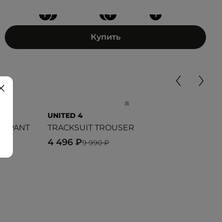
+
+
+
+
+
Купить
UNITED 4
PU
ATPANT
TRACKSUIT TROUSER
PUM
TR
4 496 ₽
9 990 ₽
5 5