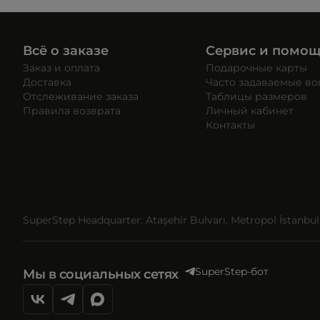
Всё о заказе
Сервис и помо
Заказ и оплата
Подарочные карты
Доставка
Часто задаваемые в
Отслеживание заказа
Таблицы размеров
Правила возврата
Личный кабинет
Контакты
SuperStep Headquarter: Ataşehir Bulvarı, Metropol İstanbul, 
SuperStep-бот
Мы в социальных сетях