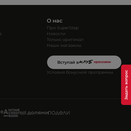
О нас
Про SuperStep
s
Новости
Только оригинал
Наши магазины
Вступай в
Условия бонусной программы