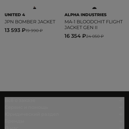
UNITED 4
ALPHA INDUSTRIES
A
JPN BOMBER JACKET
MA-1 BLOODCHIT FLIGHT
L
JACKET GEN II
F
13 593 ₽
19 990 ₽
16 354 ₽
1
24 050 ₽
Всё о заказе
Сервис и помощь
Юридический раздел
Бренды
О нас