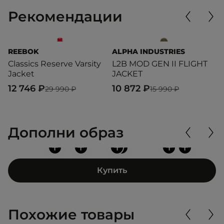
Рекомендации
REEBOK
ALPHA INDUSTRIES
A
Classics Reserve Varsity
L2B MOD GEN II FLIGHT
L
Jacket
JACKET
F
12 746 ₽
10 872 ₽
1
29 990 ₽
15 990 ₽
Дополни образ
+
+
+
+
+
+
Купить
Похожие товары