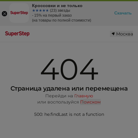
Кроссовки и не только
☆☆☆☆☆
★★★★★
(23) звезды
Скачать
- 15% на первый заказ
(на товары по полной стоимости)
Москва
404
Страница удалена или перемещена
Перейди на
Главную
или воспользуйся
Поиском
500: he.findLast is not a function