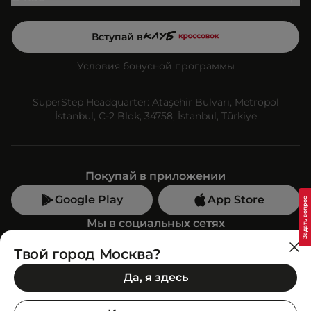
Вступай в
Условия бонусной программы
SuperStep Headquarter: Ataşehir Bulvarı, Metropol
İstanbul, C-2 Blok, 34758, İstanbul, Türkiye
Покупай в приложении
Google Play
App Store
Мы в социальных сетях
Твой город Москва?
Позвони нам
Да, я здесь
+7 (499) 350-55-33
C 10:00 до 19:00