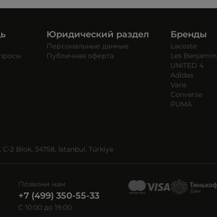
щь
Юридический раздел
Бренды
Персональные данные
Lacoste
опросы
Публичная оферта
Les Benjamin
UNITED 4
Adidas
Vans
Converse
PUMA
C-2 Blok, 34758, İstanbul, Türkiye
Позвони нам
+7 (499) 350-55-33
C 10:00 до 19:00