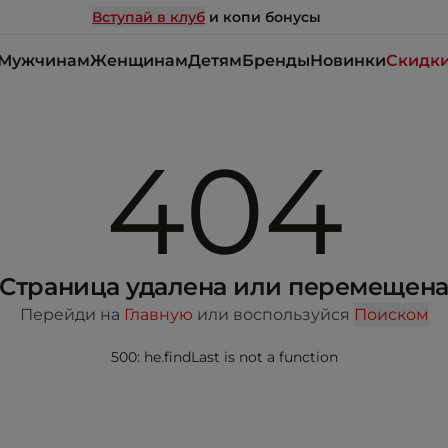
Вступай в клуб
и копи бонусы
Мужчинам
Женщинам
Детям
Бренды
Новинки
Скидк
404
Страница удалена или перемещен
Перейди на
Главную
или воспользуйся
Поиском
500: he.findLast is not a function