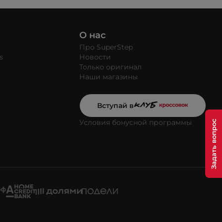
О нас
Про SuperStep
s
Новости
Только оригинал
Наши магазины
Вступай в
Условия бонусной программы