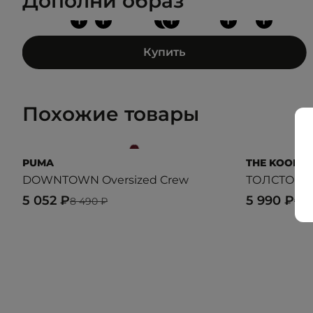
Дополни образ
+
+
+
+
+
+
Купить
Похожие товары
PUMA
THE KOOPLE
DOWNTOWN Oversized Crew
ТОЛСТОВКА
5 052 ₽
5 990 ₽
8 490 ₽
9 9