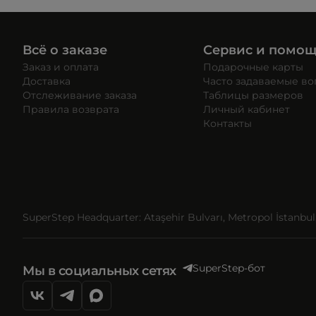
Всё о заказе
Сервис и помо
Заказ и оплата
Подарочные карты
Доставка
Часто задаваемые в
Отслеживание заказа
Таблицы размеров
Правила возврата
Личный кабинет
Контакты
SuperStep Headquarter: Ataşehir Bulvarı, Metropol İstanbul, 
SuperStep-бот
Мы в социальных сетях