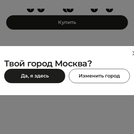
+
+
+
+
+
+
Купить
Твой город Москва?
S
UNITED 4
Да, я здесь
Изменить город
 The Kooples
SWEATSHIRT
3 745 ₽
90 ₽
7 490 ₽