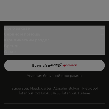
Всё о заказе
Сервис и помощь
Юридический раздел
Бренды
О нас
Вступай в
Условия бонусной программы
SuperStep Headquarter: Ataşehir Bulvarı, Metropol
İstanbul, C-2 Blok, 34758, İstanbul, Türkiye