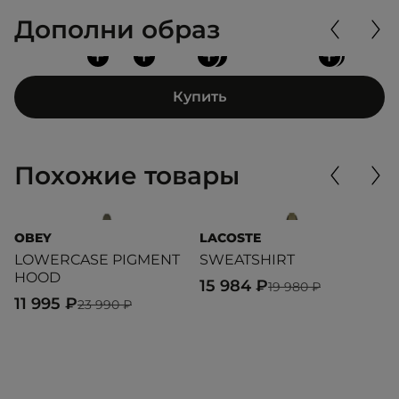
Дополни образ
+
+
+
+
+
+
Купить
Похожие товары
OBEY
LACOSTE
T
LOWERCASE PIGMENT
SWEATSHIRT
M
HOOD
15 984 ₽
1
19 980 ₽
11 995 ₽
23 990 ₽