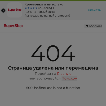
Кроссовки и не только
☆☆☆☆☆
★★★★★
(23) звезды
Скачать
- 15% на первый заказ
(на товары по полной стоимости)
Москва
404
Страница удалена или перемещена
Перейди на
Главную
или воспользуйся
Поиском
500: he.findLast is not a function