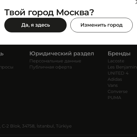
Твой город Москва?
Да, я здесь
Изменить город
щь
Юридический раздел
Бренды
Персональные данные
Lacoste
опросы
Публичная оферта
Les Benjamin
UNITED 4
Adidas
Vans
Converse
PUMA
C-2 Blok, 34758, İstanbul, Türkiye