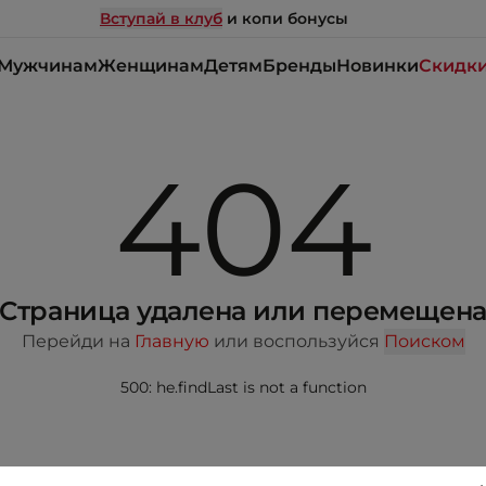
Вступай в клуб
и копи бонусы
Мужчинам
Женщинам
Детям
Бренды
Новинки
Скидк
404
Страница удалена или перемещен
Перейди на
Главную
или воспользуйся
Поиском
500: he.findLast is not a function