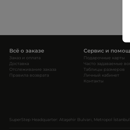
Всё о заказе
Сервис и помо
Заказ и оплата
Подарочные карты
Доставка
Часто задаваемые в
Отслеживание заказа
Таблицы размеров
Правила возврата
Личный кабинет
Контакты
SuperStep Headquarter: Ataşehir Bulvarı, Metropol İstanbul, 