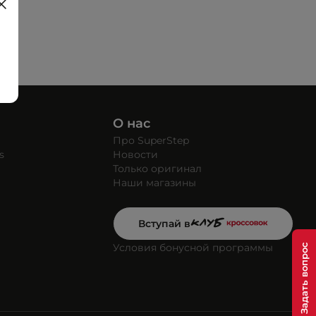
О нас
Про SuperStep
s
Новости
Только оригинал
Наши магазины
Вступай в
Условия бонусной программы