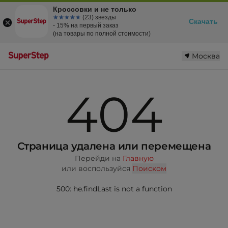
Кроссовки и не только
☆☆☆☆☆
★★★★★
(23) звезды
Скачать
- 15% на первый заказ
(на товары по полной стоимости)
Москва
404
Страница удалена или перемещена
Перейди на
Главную
или воспользуйся
Поиском
500: he.findLast is not a function