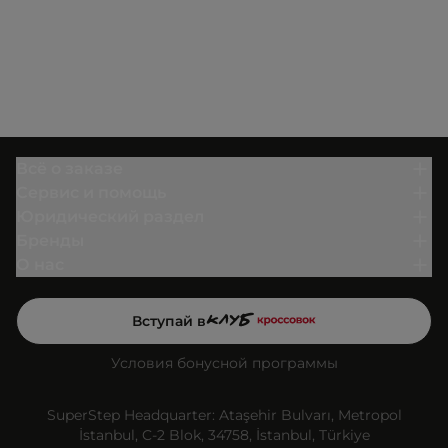
Всё о заказе
Сервис и помощь
Юридический раздел
Бренды
О нас
Вступай в
Условия бонусной программы
SuperStep Headquarter: Ataşehir Bulvarı, Metropol
İstanbul, C-2 Blok, 34758, İstanbul, Türkiye