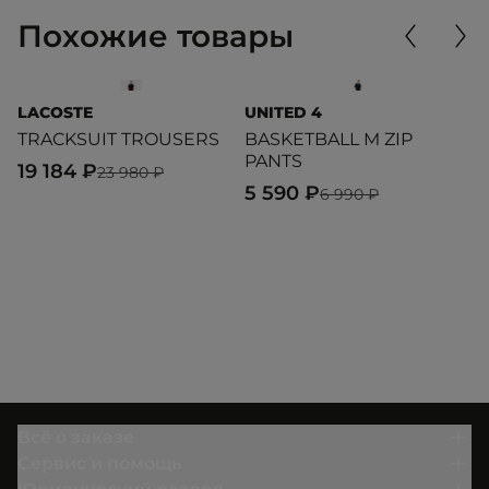
Похожие товары
LACOSTE
UNITED 4
A
TRACKSUIT TROUSERS
BASKETBALL M ZIP
W
PANTS
19 184 ₽
8
23 980 ₽
5 590 ₽
6 990 ₽
Всё о заказе
Сервис и помощь