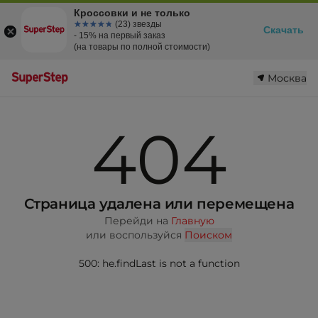
Кроссовки и не только
☆☆☆☆☆
★★★★★
(23) звезды
Скачать
- 15% на первый заказ
(на товары по полной стоимости)
Москва
404
Страница удалена или перемещена
Перейди на
Главную
или воспользуйся
Поиском
500: he.findLast is not a function