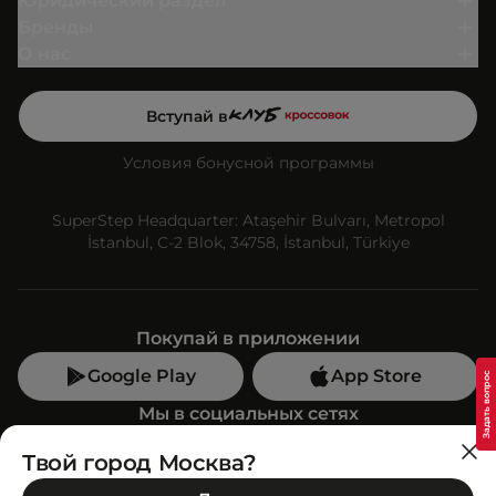
Юридический раздел
Бренды
О нас
Вступай в
Условия бонусной программы
SuperStep Headquarter: Ataşehir Bulvarı, Metropol
İstanbul, C-2 Blok, 34758, İstanbul, Türkiye
Покупай в приложении
Google Play
App Store
Мы в социальных сетях
Твой город Москва?
Позвони нам