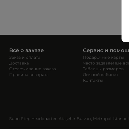
Всё о заказе
Сервис и помо
Заказ и оплата
Подарочные карты
Доставка
Часто задаваемые в
Отслеживание заказа
Таблицы размеров
Правила возврата
Личный кабинет
Контакты
SuperStep Headquarter: Ataşehir Bulvarı, Metropol İstanbul, 