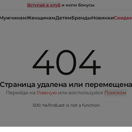
Вступай в клуб
и копи бонусы
Мужчинам
Женщинам
Детям
Бренды
Новинки
Скидк
404
Страница удалена или перемещен
Перейди на
Главную
или воспользуйся
Поиском
500: he.findLast is not a function