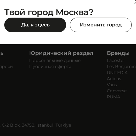
Твой город Москва?
Да, я здесь
Изменить город
щь
Юридический раздел
Бренды
Персональные данные
Lacoste
опросы
Публичная оферта
Les Benjamin
UNITED 4
Adidas
Vans
Converse
PUMA
C-2 Blok, 34758, İstanbul, Türkiye