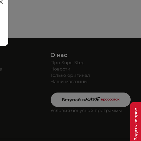
О нас
Про SuperStep
s
Новости
Только оригинал
Наши магазины
Вступай в
Условия бонусной программы