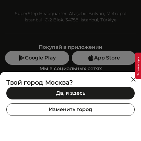
SuperStep Headquarter: Ataşehir Bulvarı, Metropol
İstanbul, C-2 Blok, 34758, İstanbul, Türkiye
Покупай в приложении
Google Play
App Store
Мы в социальных сетях
Твой город Москва?
Позвони нам
Да, я здесь
+7 (499) 350-55-33
C 10:00 до 19:00
Изменить город
SuperStep-бот