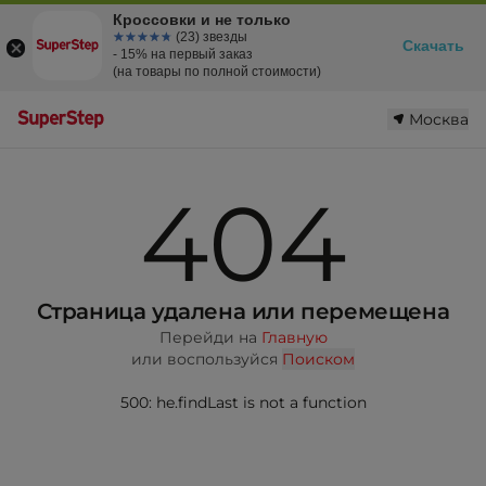
Кроссовки и не только
☆☆☆☆☆
★★★★★
(23) звезды
Скачать
- 15% на первый заказ
(на товары по полной стоимости)
Москва
404
Страница удалена или перемещена
Перейди на
Главную
или воспользуйся
Поиском
500: he.findLast is not a function