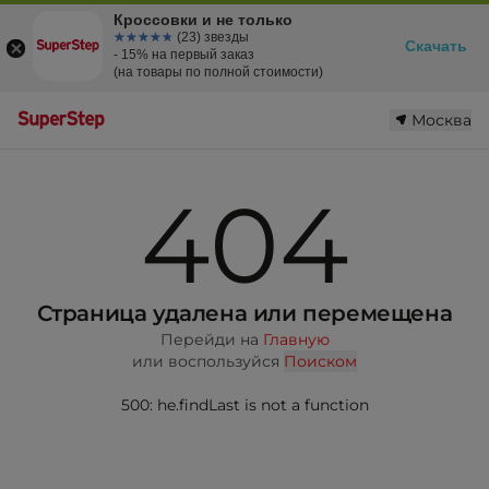
Кроссовки и не только
☆☆☆☆☆
★★★★★
(23) звезды
Скачать
- 15% на первый заказ
(на товары по полной стоимости)
Москва
404
Страница удалена или перемещена
Перейди на
Главную
или воспользуйся
Поиском
500: he.findLast is not a function