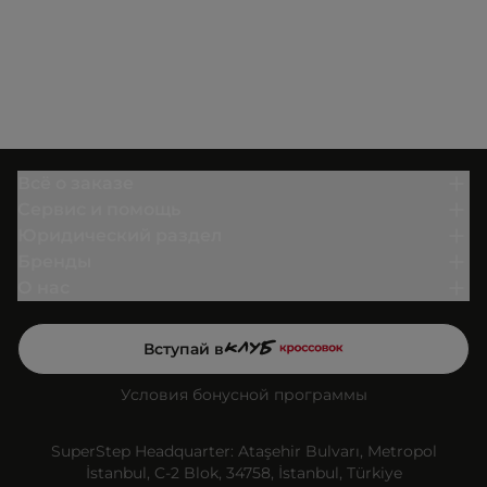
Всё о заказе
Сервис и помощь
Юридический раздел
Бренды
О нас
Вступай в
Условия бонусной программы
SuperStep Headquarter: Ataşehir Bulvarı, Metropol
İstanbul, C-2 Blok, 34758, İstanbul, Türkiye