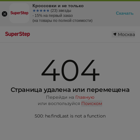
Кроссовки и не только
☆☆☆☆☆
★★★★★
(23) звезды
Скачать
- 15% на первый заказ
(на товары по полной стоимости)
Москва
404
Страница удалена или перемещена
Перейди на
Главную
или воспользуйся
Поиском
500: he.findLast is not a function