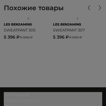
Похожие товары
LES BENJAMINS
LES BENJAMINS
L
SWEATPANT 305
SWEATPANT 307
T
5 396 ₽
5 396 ₽
1
11 990 ₽
11 990 ₽
Всё о заказе
Сервис и помощь