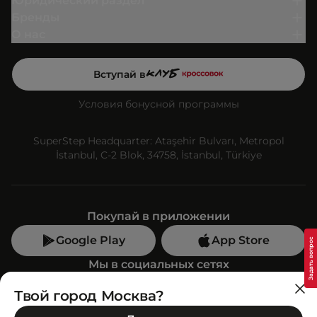
Юридический раздел
Бренды
О нас
Вступай в
Условия бонусной программы
SuperStep Headquarter: Ataşehir Bulvarı, Metropol
İstanbul, C-2 Blok, 34758, İstanbul, Türkiye
Покупай в приложении
Google Play
App Store
Мы в социальных сетях
Твой город Москва?
Позвони нам