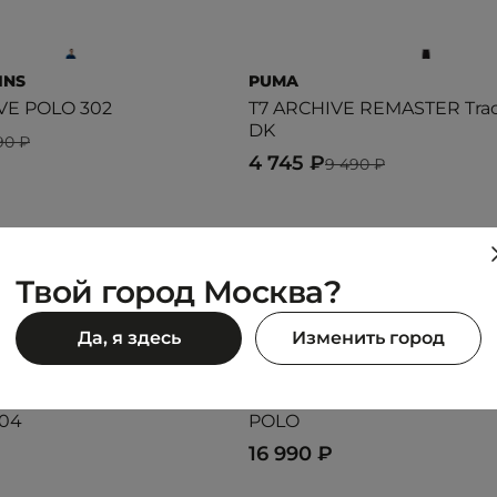
INS
PUMA
VE POLO 302
T7 ARCHIVE REMASTER Trac
DK
90 ₽
4 745 ₽
9 490 ₽
Предыдущий образ
Следующий образ
Твой город Москва?
Да, я здесь
Изменить город
INS
LACOSTE
304
POLO
16 990 ₽