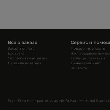
Всё о заказе
Сервис и помо
Заказ и оплата
Подарочные карты
Доставка
Часто задаваемые в
Отслеживание заказа
Таблицы размеров
Правила возврата
Личный кабинет
Контакты
SuperStep Headquarter: Ataşehir Bulvarı, Metropol İstanbul, 