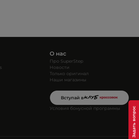
О нас
Про SuperStep
s
Новости
Только оригинал
Наши магазины
Вступай в
Условия бонусной программы