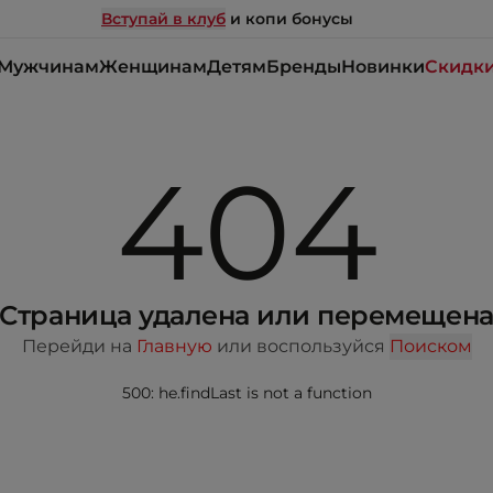
Вступай в клуб
и копи бонусы
Мужчинам
Женщинам
Детям
Бренды
Новинки
Скидк
404
Страница удалена или перемещен
Перейди на
Главную
или воспользуйся
Поиском
500: he.findLast is not a function