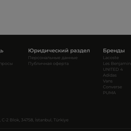
щь
Юридический раздел
Бренды
Персональные данные
Lacoste
опросы
Публичная оферта
Les Benjamin
UNITED 4
Adidas
Vans
Converse
PUMA
C-2 Blok, 34758, İstanbul, Türkiye