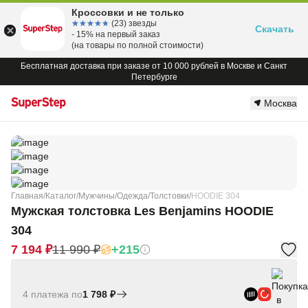
Кроссовки и не только
☆☆☆☆☆
★★★★★
(23) звезды
Скачать
- 15% на первый заказ
(на товары по полной стоимости)
Бесплатная доставка при заказе от 10 000 рублей в Москве и Санкт
Петербурге
Москва
Главная
/
Каталог
/
Мужчины
/
Одежда
/
Толстовки
/
HOODIE 304
Мужская толстовка Les Benjamins HOODIE
304
7 194 ₽
11 990 ₽
+215
4 платежа по
1 798 ₽