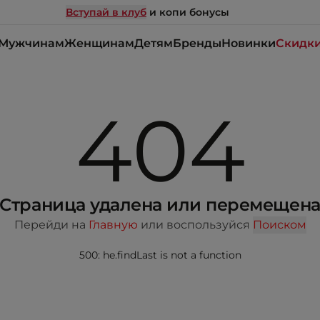
Вступай в клуб
и копи бонусы
Мужчинам
Женщинам
Детям
Бренды
Новинки
Скидк
404
Страница удалена или перемещен
Перейди на
Главную
или воспользуйся
Поиском
500: he.findLast is not a function