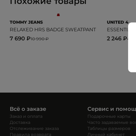
Похожие товары
TOMMY JEANS
UNITED 4
RELAXED HRS BADGE SWEATPANT
ESSENTIAL
7 690 ₽
2 246 ₽
10 990 ₽
4 9
Всё о заказе
Сервис и помо
Заказ и оплата
Подарочные карты
Доставка
Часто задаваемые в
Отслеживание заказа
Таблицы размеров
Правила возврата
Личный кабинет