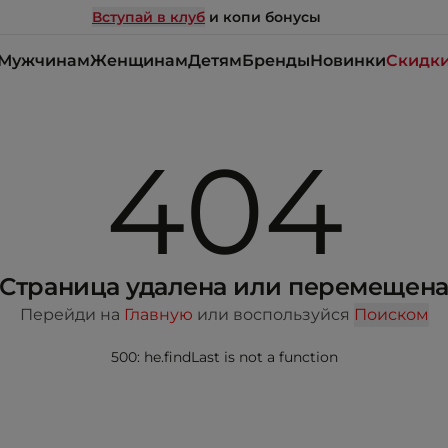
Вступай в клуб
и копи бонусы
Мужчинам
Женщинам
Детям
Бренды
Новинки
Скидк
404
Страница удалена или перемещен
Перейди на
Главную
или воспользуйся
Поиском
500: he.findLast is not a function