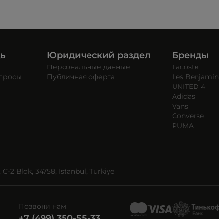
щь
Юридический раздел
Бренды
Персональные данные
Lacoste
опросы
Публичная оферта
Les Benjamin
UNITED 4
Adidas
Vans
Converse
PUMA
C-2 Blok, 34758, İstanbul, Türkiye
Позвони нам
+7 (499) 350-55-33