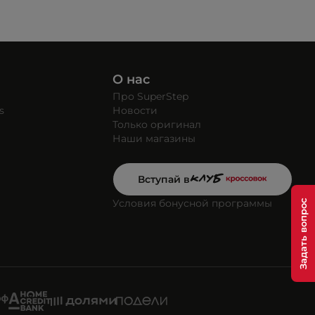
О нас
Про SuperStep
s
Новости
Только оригинал
Наши магазины
Вступай в
Условия бонусной программы