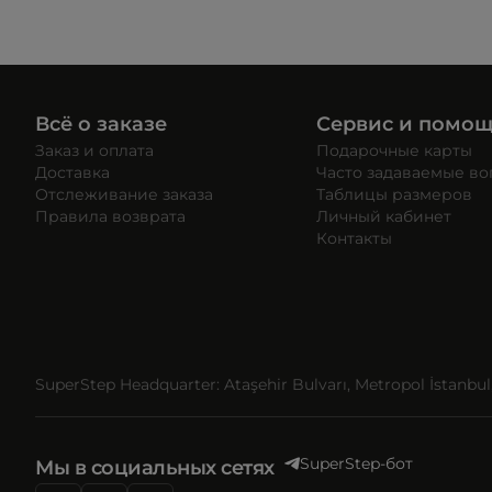
Всё о заказе
Сервис и помо
Заказ и оплата
Подарочные карты
Доставка
Часто задаваемые в
Отслеживание заказа
Таблицы размеров
Правила возврата
Личный кабинет
Контакты
SuperStep Headquarter: Ataşehir Bulvarı, Metropol İstanbul, 
SuperStep-бот
Мы в социальных сетях