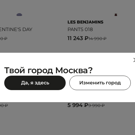
LES BENJAMINS
ENTINE'S DAY
PANTS 018
11 243 ₽
90 ₽
14 990 ₽
Твой город Москва?
Да, я здесь
Изменить город
OUR
LES BENJAMINS
 OS Crop Crw
SWEATSHIRT 301
5 994 ₽
90 ₽
9 990 ₽