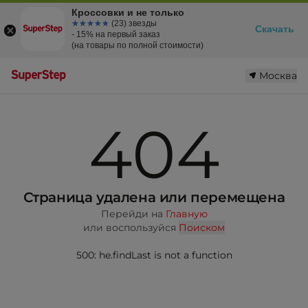
Кроссовки и не только
☆☆☆☆☆
★★★★★
(23) звезды
Скачать
- 15% на первый заказ
(на товары по полной стоимости)
Москва
404
Страница удалена или перемещена
Перейди на
Главную
или воспользуйся
Поиском
500: he.findLast is not a function