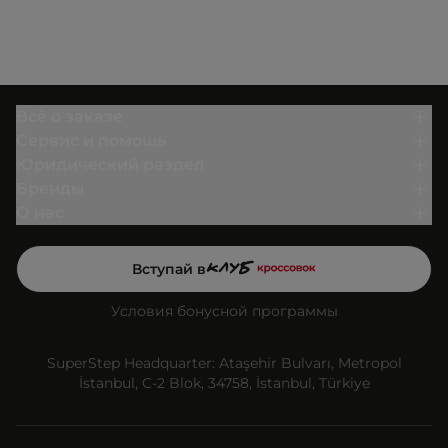
Всё о заказе
Сервис и помощь
Юридический раздел
Бренды
О нас
Вступай в
Условия бонусной программы
SuperStep Headquarter: Ataşehir Bulvarı, Metropol
İstanbul, C-2 Blok, 34758, İstanbul, Türkiye