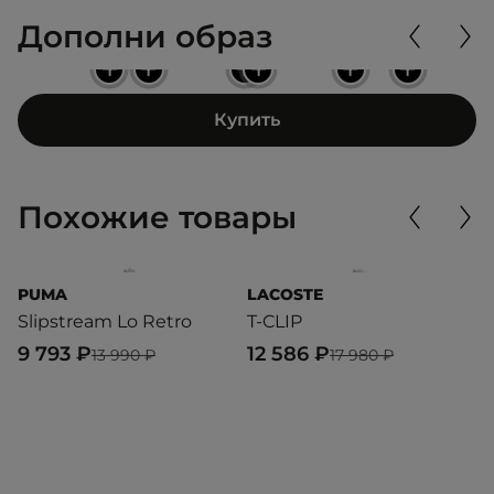
Дополни образ
+
+
+
+
+
+
Купить
Похожие товары
PUMA
LACOSTE
A
Slipstream Lo Retro
T-CLIP
S
9 793 ₽
12 586 ₽
4
13 990 ₽
17 980 ₽