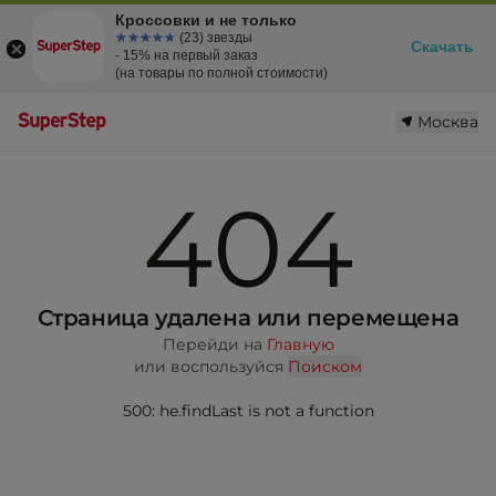
Кроссовки и не только
☆☆☆☆☆
★★★★★
(23) звезды
Скачать
- 15% на первый заказ
(на товары по полной стоимости)
Москва
404
Страница удалена или перемещена
Перейди на
Главную
или воспользуйся
Поиском
500: he.findLast is not a function