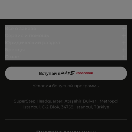
Всё о заказе
Сервис и помощь
Юридический раздел
Бренды
О нас
Вступай в
Условия бонусной программы
SuperStep Headquarter: Ataşehir Bulvarı, Metropol
İstanbul, C-2 Blok, 34758, İstanbul, Türkiye