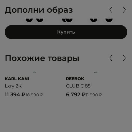
Дополни образ
+
+
+
+
+
+
Купить
Похожие товары
KARL KANI
REEBOK
R
Lxry 2K
CLUB C 85
C
11 394 ₽
6 792 ₽
5
18 990 ₽
11 990 ₽